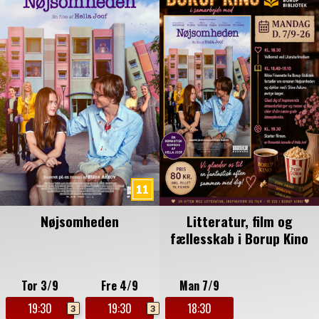
Nøjsomheden
Litteratur, film og
fællesskab i Borup Kino
Tor 3/9
Fre 4/9
Man 7/9
19:30
19:30
18:30
3
3