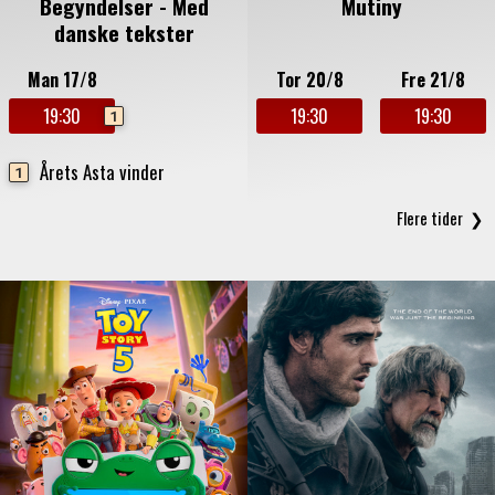
Begyndelser - Med
Mutiny
danske tekster
Man 17/8
Tor 20/8
Fre 21/8
19:30
19:30
19:30
1
Årets Asta vinder
1