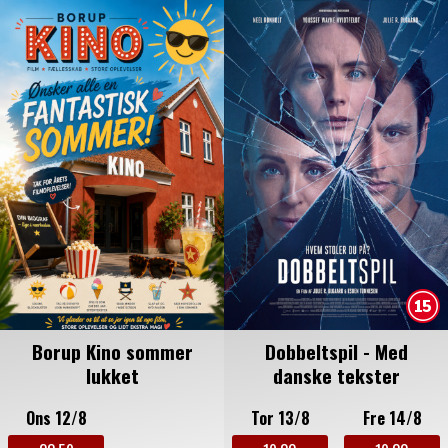
Borup Kino sommer
Dobbeltspil - Med
lukket
danske tekster
Ons 12/8
Tor 13/8
Fre 14/8