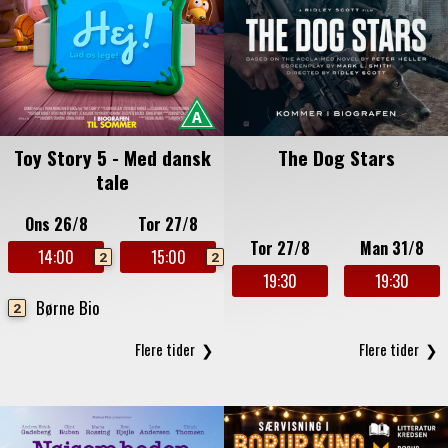
Toy Story 5 - Med dansk
The Dog Stars
tale
Ons 26/8
Tor 27/8
Tor 27/8
Man 31/8
14:00
15:00
2
2
19:30
19:30
Børne Bio
2